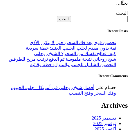
بحثًا…
البحث
البحث
Recent Posts
تحصين قوي بعد فك السحر: حتى لا يتكرر الأذى
ثقة بدون مقدم لجلب الحبيب العنيد: خطة سريعة
كيف تعالج نفسك من السحر؟ الشيخ روحاني
شيخ روحاني نتيجة ملموسة ثم الدفع ترتيب مريح للطرفين
التحصين الشامل للجسم والمنزل: خطة وقائية
Recent Comments
حسام
على
أفضل شيخ روحاني في أمريكا – جلب الحبيب
وفك السحر وفتح النصيب
Archives
ديسمبر 2025
نوفمبر 2025
أكتوبر 2025