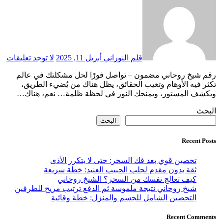
قلم النوراني
أبريل 11, 2025
لا توجد تعليقات
رقم شيخ روحاني مضمون – تواصل فورًا لحل مشكلتك في عالم
تكثر فيه الأوهام وتغيب الحقائق، يظل هناك من يُضيء الطريق،
ويكشف المستور، ويمنحك النور في لحظة ظلمة… نعم، هناك…
البحث
البحث
Recent Posts
تحصين قوي بعد فك السحر: حتى لا يتكرر الأذى
ثقة بدون مقدم لجلب الحبيب العنيد: خطة سريعة
كيف تعالج نفسك من السحر؟ الشيخ روحاني
شيخ روحاني نتيجة ملموسة ثم الدفع ترتيب مريح للطرفين
التحصين الشامل للجسم والمنزل: خطة وقائية
Recent Comments