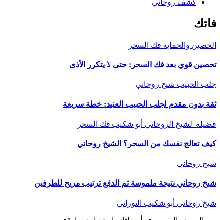
كشف روحاني
فاتك
الحصين والحماية
فك السحر
تحصين قوي بعد فك السحر: حتى لا يتكرر الأذى
جلب الحبيب
شيخ روحاني
ثقة بدون مقدم لجلب الحبيب العنيد: خطة سريعة
فضيلة الشيخ الروحاني أبو شكيب
فك السحر
كيف تعالج نفسك من السحر؟ الشيخ روحاني
شيخ روحاني
شيخ روحاني نتيجة ملموسة ثم الدفع ترتيب مريح للطرفين
شيخ روحاني أبو شكيب النوراني