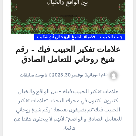
جلب الحبيب
فضيلة الشيخ الروحاني أبو شكيب
علامات تفكير الحبيب فيك – رقم
شيخ روحاني للتعامل الصادق
قلم النوراني
نوفمبر 30, 2025
لا توجد تعليقات
علامات تفكير الحبيب فيك – بين الواقع والخيال
كثيرون يكتبون في محرك البحث: “علامات تفكير
الحبيب فيك”ثم يضيفون بعدها: “رقم شيخ روحاني
للتعامل الصادق والواضح”؛لأنهم لا يبحثون فقط عن
قائمة…