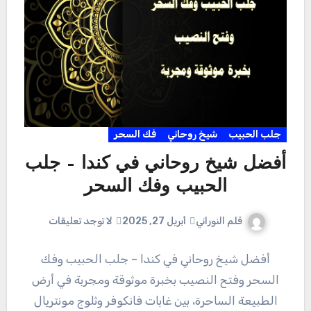
جلب الحبيب
شيخ روحاني
فك السحر
أفضل شيخ روحاني في كندا – جلب
الحبيب وفك السحر
قلم النوراني
أبريل 27, 2025
لا توجد تعليقات
أفضل شيخ روحاني في كندا – جلب الحبيب وفك
السحر وفتح النصيب بخبرة موثوقة ومجربة في أرض
الطبيعة الساحرة، بين غابات فانكوفر وثلوج مونتريال