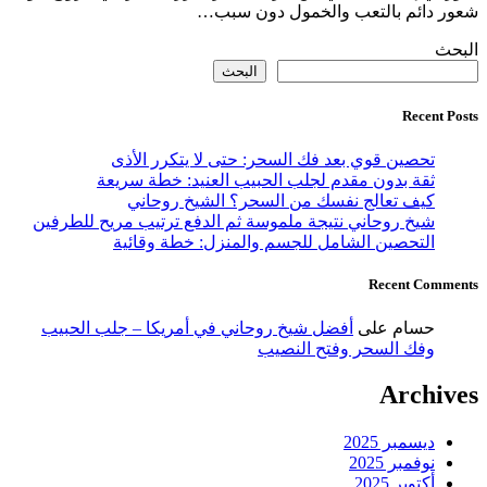
شعور دائم بالتعب والخمول دون سبب…
البحث
البحث
Recent Posts
تحصين قوي بعد فك السحر: حتى لا يتكرر الأذى
ثقة بدون مقدم لجلب الحبيب العنيد: خطة سريعة
كيف تعالج نفسك من السحر؟ الشيخ روحاني
شيخ روحاني نتيجة ملموسة ثم الدفع ترتيب مريح للطرفين
التحصين الشامل للجسم والمنزل: خطة وقائية
Recent Comments
حسام
على
أفضل شيخ روحاني في أمريكا – جلب الحبيب
وفك السحر وفتح النصيب
Archives
ديسمبر 2025
نوفمبر 2025
أكتوبر 2025