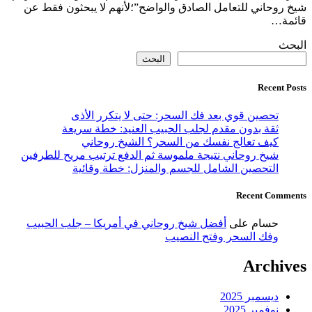
شيخ روحاني للتعامل الصادق والواضح”؛لأنهم لا يبحثون فقط عن
قائمة…
البحث
البحث
Recent Posts
تحصين قوي بعد فك السحر: حتى لا يتكرر الأذى
ثقة بدون مقدم لجلب الحبيب العنيد: خطة سريعة
كيف تعالج نفسك من السحر؟ الشيخ روحاني
شيخ روحاني نتيجة ملموسة ثم الدفع ترتيب مريح للطرفين
التحصين الشامل للجسم والمنزل: خطة وقائية
Recent Comments
حسام
على
أفضل شيخ روحاني في أمريكا – جلب الحبيب
وفك السحر وفتح النصيب
Archives
ديسمبر 2025
نوفمبر 2025