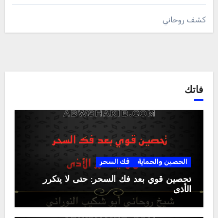
كشف روحاني
فاتك
الحصين والحماية
فك السحر
تحصين قوي بعد فك السحر: حتى لا يتكرر
الأذى