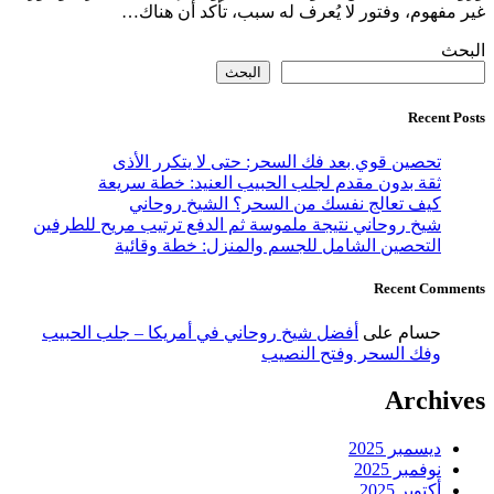
غير مفهوم، وفتور لا يُعرف له سبب، تأكد أن هناك…
البحث
البحث
Recent Posts
تحصين قوي بعد فك السحر: حتى لا يتكرر الأذى
ثقة بدون مقدم لجلب الحبيب العنيد: خطة سريعة
كيف تعالج نفسك من السحر؟ الشيخ روحاني
شيخ روحاني نتيجة ملموسة ثم الدفع ترتيب مريح للطرفين
التحصين الشامل للجسم والمنزل: خطة وقائية
Recent Comments
حسام
على
أفضل شيخ روحاني في أمريكا – جلب الحبيب
وفك السحر وفتح النصيب
Archives
ديسمبر 2025
نوفمبر 2025
أكتوبر 2025