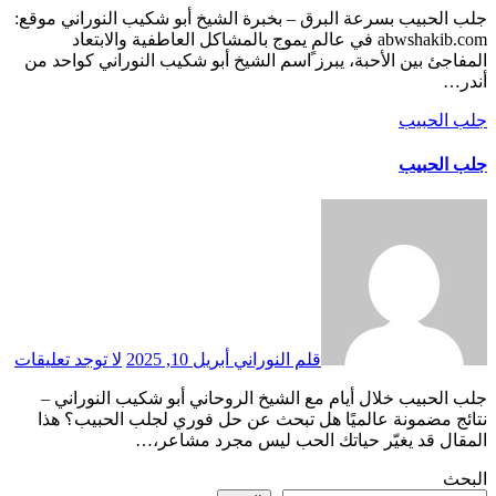
جلب الحبيب بسرعة البرق – بخبرة الشيخ أبو شكيب النوراني موقع:
abwshakib.com في عالمٍ يموج بالمشاكل العاطفية والابتعاد
المفاجئ بين الأحبة، يبرز اسم الشيخ أبو شكيب النوراني كواحد من
أندر…
جلب الحبيب
جلب الحبيب
قلم النوراني
أبريل 10, 2025
لا توجد تعليقات
جلب الحبيب خلال أيام مع الشيخ الروحاني أبو شكيب النوراني –
نتائج مضمونة عالميًا هل تبحث عن حل فوري لجلب الحبيب؟ هذا
المقال قد يغيّر حياتك الحب ليس مجرد مشاعر،…
البحث