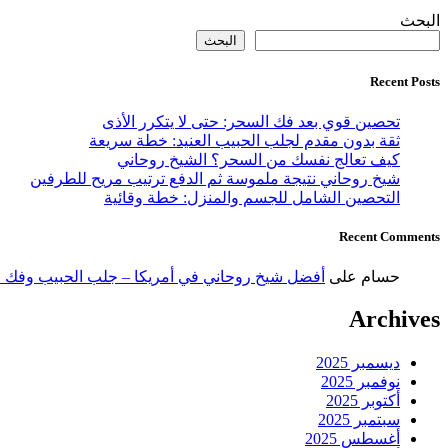
البحث
البحث
Recent Posts
تحصين قوي بعد فك السحر: حتى لا يتكرر الأذى
ثقة بدون مقدم لجلب الحبيب العنيد: خطة سريعة
كيف تعالج نفسك من السحر؟ الشيخ روحاني
شيخ روحاني نتيجة ملموسة ثم الدفع ترتيب مريح للطرفين
التحصين الشامل للجسم والمنزل: خطة وقائية
Recent Comments
حسام
على
أفضل شيخ روحاني في أمريكا – جلب الحبيب وفك 
Archives
ديسمبر 2025
نوفمبر 2025
أكتوبر 2025
سبتمبر 2025
أغسطس 2025