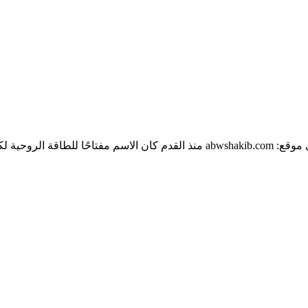
روح والمشاعر. لهذا…