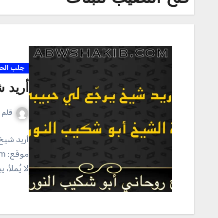
جلب الح
أريد ش
قلم ا
أريد شيخ 
لا يُملأ،