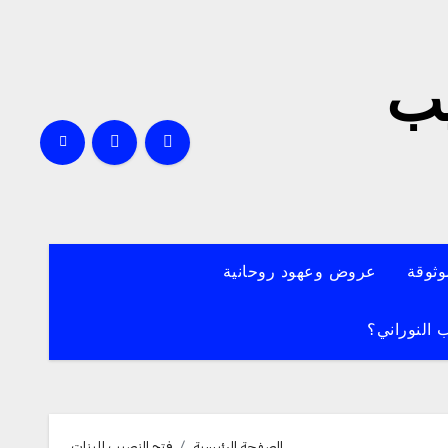
يب
وثوقة
عروض وعهود روحانية
 النوراني؟
الصفحة الرئيسية
فتح النصيب للبنات