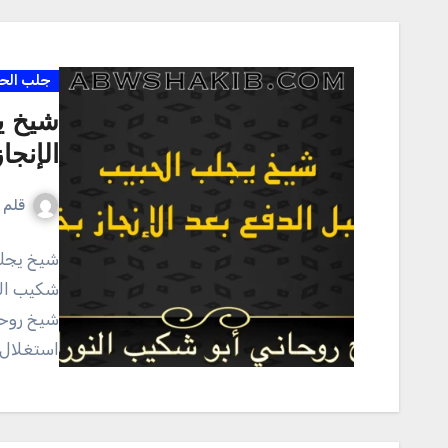
جلب الح
شيخ ي
الإنجا
قلم ا
شيخ يجلب
شيخ روح
استغلال 