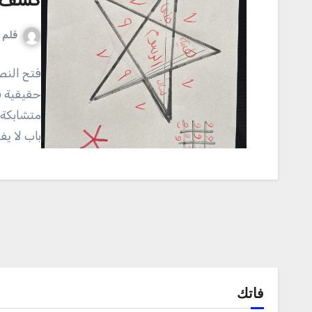
كشف م
قلم ا
فتح النص
حقيقية ف
متشابكة،
باب لا يف
فاتك