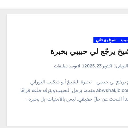
بيب
شيخ روحاني
يخ يرجّع لي حبيبي بخبرة
لنوراني
أكتوبر 23, 2025
لا توجد تعليقات
يرجّع لي حبيبي – بخبرة الشيخ أبو شكيب النوراني
موقع: abwshakib.com عندما يرحل الحبيب ويترك خلفه فراغًا
 يبدأ البحث عن حلّ حقيقي. ليس بالأمنيات، بل بخبرة…