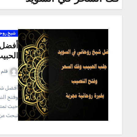
شيخ روحا
أفضل 
الحبي
قلم ا
أفضل شيخ
وفتح الن
حيث تمتد
تبحث عن