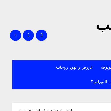
يب
وثوقة
عروض وعهود روحانية
 النوراني؟
الصفحة الرئيسية
فك السحر في السويد