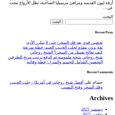
أزقة ليون القديمة ومرافئ مرسيليا الصاخبة، تظل الأرواح تبحث
عن…
البحث
البحث
Recent Posts
تحصين قوي بعد فك السحر: حتى لا يتكرر الأذى
ثقة بدون مقدم لجلب الحبيب العنيد: خطة سريعة
كيف تعالج نفسك من السحر؟ الشيخ روحاني
شيخ روحاني نتيجة ملموسة ثم الدفع ترتيب مريح للطرفين
التحصين الشامل للجسم والمنزل: خطة وقائية
Recent Comments
حسام
على
أفضل شيخ روحاني في أمريكا – جلب الحبيب
وفك السحر وفتح النصيب
Archives
ديسمبر 2025
نوفمبر 2025