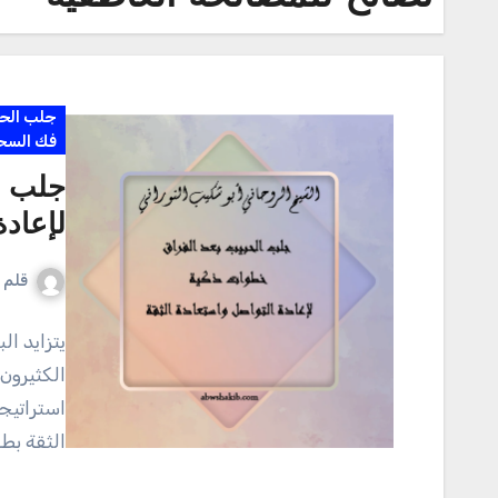
جلب الح
فك السح
جلب ا
لإعادة
قلم ا
يتزايد ا
الكثيرون
استراتيج
الثقة بط