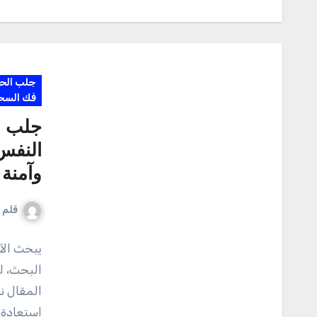
جلب الح
فك السح
جلب ا
النفس
وآمنة
قلم ا
يبحث الآ
البحث، 
المقال ن
استعادة