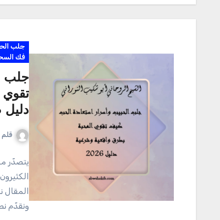
جلب الح
فك السح
جلب ا
تقوي 
دليل 2026
قلم ا
يتصدّر م
الكثيرون
المقال ن
ونقدّم ن