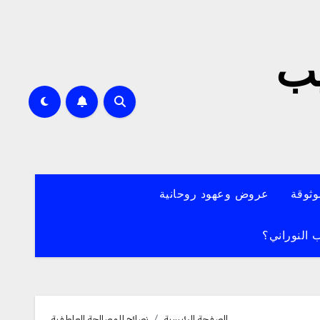
يب
وثوقة
عروض وعهود روحانية
 النوراني؟
الصفحة الرئيسية
نصائح للمصالحة العاطفية