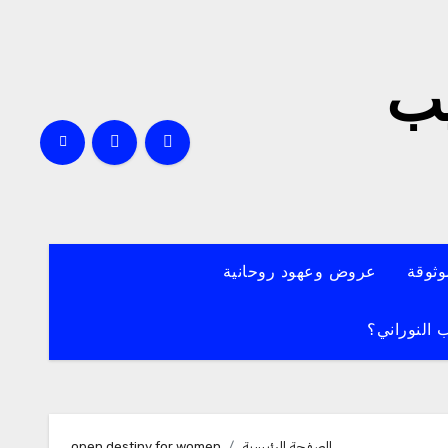
يب
وثوقة
عروض وعهود روحانية
 النوراني؟
الصفحة الرئيسية
open destiny for women