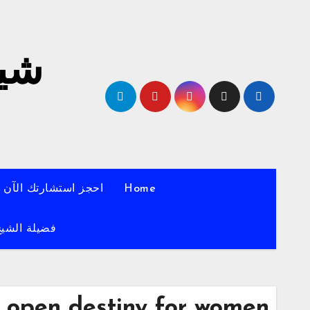
لتجاوز
لى
لمحتوى
شيخ
Home
احجز استشارتك الآن
فضيلة الشيخ
open destiny for women